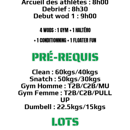
Arcueil des athlètes :
8h00
Debrief :
8h30
Debut wod 1 :
9h00
4 WODS : 1 GYM + 1 HALTÉRO
+ 1 CONDITIONNING + 1 FLOATER FUN
PRÉ-REQUIS
Clean : 60kgs/40kgs
Snatch : 50kgs/30kgs
Gym Homme : T2B/C2B/MU
Gym Femme : T2B/C2B/PULL
UP
Dumbell : 22.5kgs/15kgs
LOTS