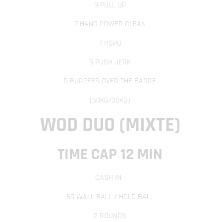
9 PULL UP
7 HANG POWER CLEAN
7 HSPU
5 PUSH JERK
5 BURPEES OVER THE BARRE
(50KG/30KG)
WOD DUO (MIXTE)
TIME CAP 12 MIN
CASH IN :
60 WALL BALL / HOLD BALL
2 ROUNDS