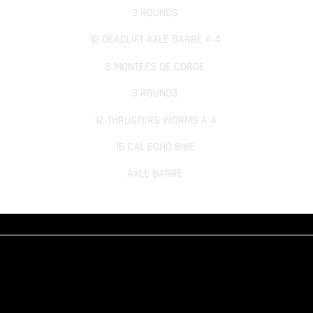
3 ROUNDS
12 DEADLIFT AXLE BARRE A 4
2 MONTEES DE CORDE
3 ROUNDS
12 THRUSTERS WORMS A 4
16 CAL ECHO BIKE
AXLE BARRE