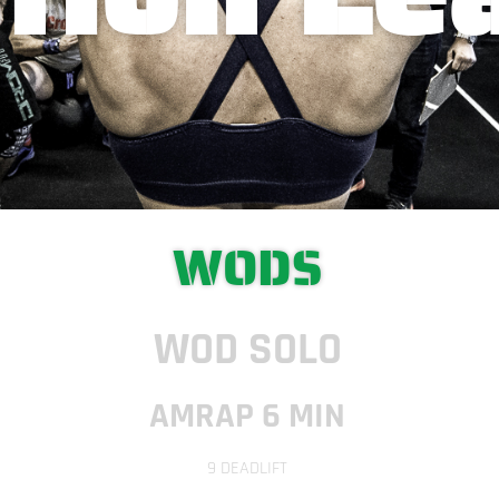
WODS
WOD SOLO
AMRAP 6 MIN
9 DEADLIFT