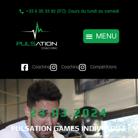
+33 6 35 33 92 07
Cours du lundi au samedi
Coaching
Coaching
Compétitions
23.03.2024
PULSATION GAMES INDIV H OU F